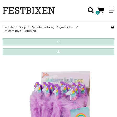
0
Forside
/
Shop
/
Børnefødselsdag
/
gave ideer
/
Unicorn plys kuglepind