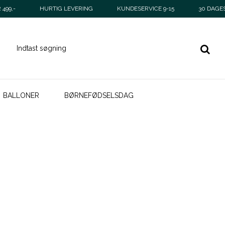
499,-
HURTIG LEVERING
KUNDESERVICE 9-15
30 DAGE
BALLONER
BØRNEFØDSELSDAG