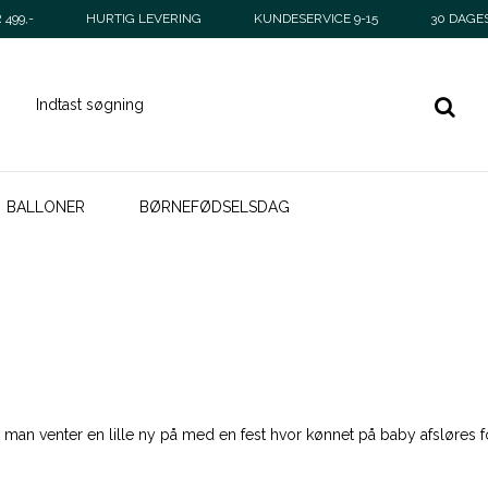
499,-
HURTIG LEVERING
KUNDESERVICE 9-15
30 DAGE
BALLONER
BØRNEFØDSELSDAG
 man venter en lille ny på med en fest hvor kønnet på baby afsløres f