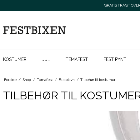
GRATIS FRAGT OVER 
KOSTUMER
JUL
TEMAFEST
FEST PYNT
Forside
/
Shop
/
Temafest
/
Fastelavn
/
Tilbehør til kostumer
TILBEHØR TIL KOSTUME