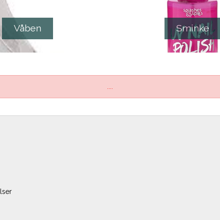
Våben
Sminke
....
lser