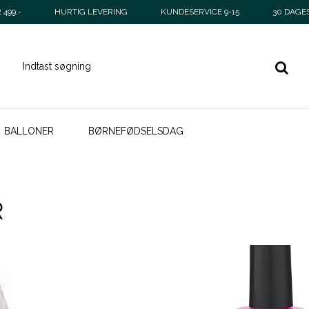
499,-
HURTIG LEVERING
KUNDESERVICE 9-15
30 DAGE
BALLONER
BØRNEFØDSELSDAG
R