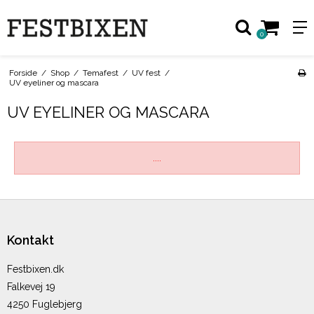
0
Forside
/
Shop
/
Temafest
/
UV fest
/
UV eyeliner og mascara
UV EYELINER OG MASCARA
....
Kontakt
Festbixen.dk
Falkevej 19
4250 Fuglebjerg